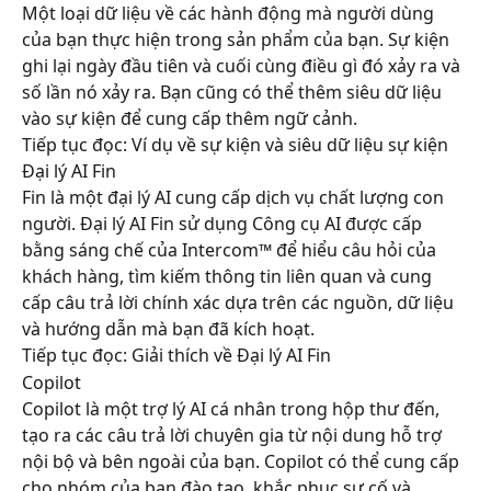
Một loại dữ liệu về các hành động mà người dùng 
của bạn thực hiện trong sản phẩm của bạn. Sự kiện 
ghi lại ngày đầu tiên và cuối cùng điều gì đó xảy ra và 
số lần nó xảy ra. Bạn cũng có thể thêm siêu dữ liệu 
vào sự kiện để cung cấp thêm ngữ cảnh.
Tiếp tục đọc: Ví dụ về sự kiện và siêu dữ liệu sự kiện
Đại lý AI Fin
Fin là một đại lý AI cung cấp dịch vụ chất lượng con 
người. Đại lý AI Fin sử dụng Công cụ AI được cấp 
bằng sáng chế của Intercom™ để hiểu câu hỏi của 
khách hàng, tìm kiếm thông tin liên quan và cung 
cấp câu trả lời chính xác dựa trên các nguồn, dữ liệu 
và hướng dẫn mà bạn đã kích hoạt.
Tiếp tục đọc: Giải thích về Đại lý AI Fin
Copilot
Copilot là một trợ lý AI cá nhân trong hộp thư đến, 
tạo ra các câu trả lời chuyên gia từ nội dung hỗ trợ 
nội bộ và bên ngoài của bạn. Copilot có thể cung cấp 
cho nhóm của bạn đào tạo, khắc phục sự cố và 