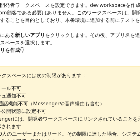
開発者ワークスペースを設定できます。dev workspaceを作
ercom顧客である必要はありません。このワークスペースは、開
することを目的としており、本番環境に追加する前にテストを
にある
新しいアプリ
をクリックします。その後、アプリ名を追
スペースを選択します。
リを作成
👇
ークスペースには次の制限があります：
メール不可
シュ通知不可
通話機能不可（Messengerや音声経由も含む）
を公開状態に設定不可
sengerには、開発者ワークスペースにリンクされていること
示されます
20人のユーザーまたはリード。その制限に達した場合、システ