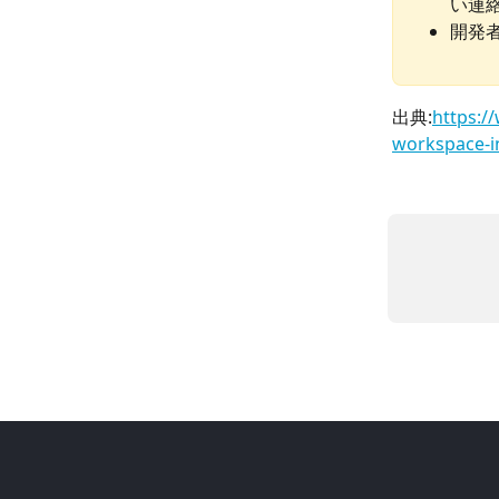
い連
開発
出典:
https:/
workspace-i