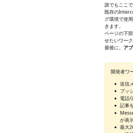
誰でもここで
既存のInt
グ環境で使用
きます。
ページの下部
せたいワーク
最後に、
アプ
開発者ワ
送信
プッ
電話/
記事
Mes
が表
最大