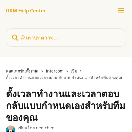
ข้ามไปที่เนื้อหาหลัก
DKM Help Center
ค้นหาบทความ...
คอลเลกชันทั้งหมด
Intercom
เริ่ม
ตั้งเวลาทำงานและเวลาตอบกลับแบบกำหนดเองสำหรับทีมของคุณ
ตั้งเวลาทำงานและเวลาตอบ
กลับแบบกำหนดเองสำหรับทีม
ของคุณ
เขียนโดย
ned chen