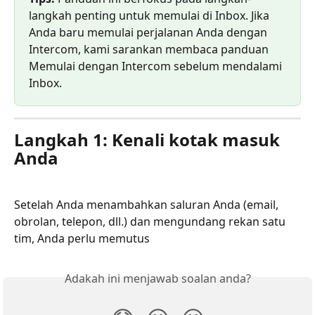
langkah penting untuk memulai di Inbox. Jika 
Anda baru memulai perjalanan Anda dengan 
Intercom, kami sarankan membaca panduan 
Memulai dengan Intercom sebelum mendalami 
Inbox.
Langkah 1: Kenali kotak masuk 
Anda
Setelah Anda menambahkan saluran Anda (email, 
obrolan, telepon, dll.) dan mengundang rekan satu 
tim, Anda perlu memutus
Adakah ini menjawab soalan anda?